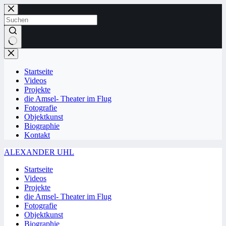
Zum
Inhalt
springen
Keine
Ergebnisse
Startseite
Videos
Projekte
die Amsel- Theater im Flug
Fotografie
Objektkunst
Biographie
Kontakt
ALEXANDER UHL
Startseite
Videos
Projekte
die Amsel- Theater im Flug
Fotografie
Objektkunst
Biographie