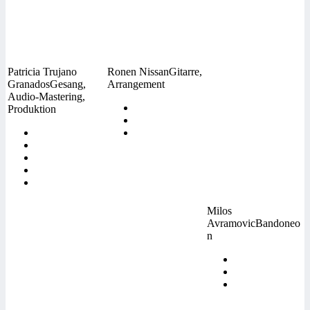
Patricia Trujano
Ronen Nissan
Gitarre,
Granados
Gesang,
Arrangement
Audio-Mastering,
Produktion
Milos
Avramovic
Bandoneo
n