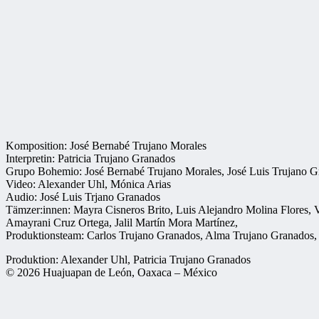
Komposition: José Bernabé Trujano Morales
Interpretin: Patricia Trujano Granados
Grupo Bohemio: José Bernabé Trujano Morales, José Luis Trujano Gr
Video: Alexander Uhl, Mónica Arias
Audio: José Luis Trjano Granados
Tämzer:innen: Mayra Cisneros Brito, Luis Alejandro Molina Flores, V
Amayrani Cruz Ortega, Jalil Martín Mora Martínez,
Produktionsteam: Carlos Trujano Granados, Alma Trujano Granados,
Produktion: Alexander Uhl, Patricia Trujano Granados
© 2026 Huajuapan de León, Oaxaca – México