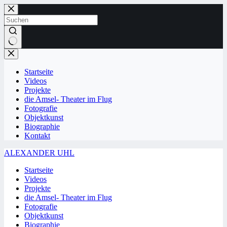
Zum
Inhalt
springen
Keine
Ergebnisse
Startseite
Videos
Projekte
die Amsel- Theater im Flug
Fotografie
Objektkunst
Biographie
Kontakt
ALEXANDER UHL
Startseite
Videos
Projekte
die Amsel- Theater im Flug
Fotografie
Objektkunst
Biographie