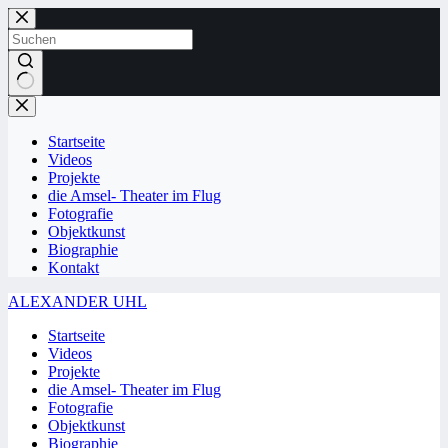
Zum
Inhalt
springen
Keine
Ergebnisse
Startseite
Videos
Projekte
die Amsel- Theater im Flug
Fotografie
Objektkunst
Biographie
Kontakt
ALEXANDER UHL
Startseite
Videos
Projekte
die Amsel- Theater im Flug
Fotografie
Objektkunst
Biographie